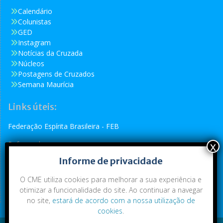
Calendário
Colunistas
GED
Instagram
Notícias da Cruzada
Núcleos
Postagens de Cruzados
Semana Maurícia
Links úteis:
Federação Espírita Brasileira - FEB
Reformador
Informe de privacidade
Conselho Espírita Internacional - CEI
O CME utiliza cookies para melhorar a sua experiência e
otimizar a funcionalidade do site. Ao continuar a navegar
no site,
estará de acordo com a nossa utilização de
cookies
.