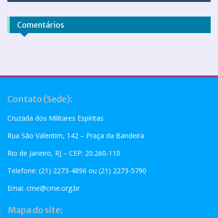
Comentários
Contato (Sede):
Cruzada dos Militares Espíritas
Rua São Valentim, 142 – Praça da Bandeira
Rio de Janeiro, RJ – CEP: 20.260-110
Telefone: (21) 2273-4896 ou (21) 2273-5790
Emai:
cme@cme.org.br
Mapa do site: