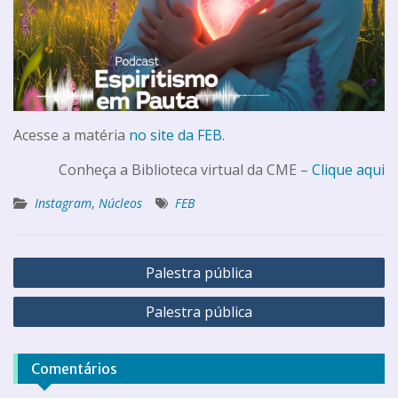
Acesse a matéria
no site da FEB
.
Conheça a Biblioteca virtual da CME –
Clique aqui
Instagram
,
Núcleos
FEB
Palestra pública
Palestra pública
Comentários