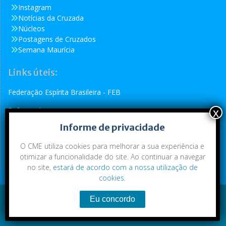
Instagram
Notícias da Cruzada
Núcleos
Postagens de Cruzados
Semana Maurícia
Links úteis:
Federação Espírita Brasileira - FEB
Reformador
Informe de privacidade
Conselho Espírita Internacional - CEI
O CME utiliza cookies para melhorar a sua experiência e
otimizar a funcionalidade do site. Ao continuar a navegar
no site,
estará de acordo com a nossa utilização de
cookies
.
Conteúdo exclusivo da CME. Todos os direitos reservados.
Copyright © 2021
|
CME