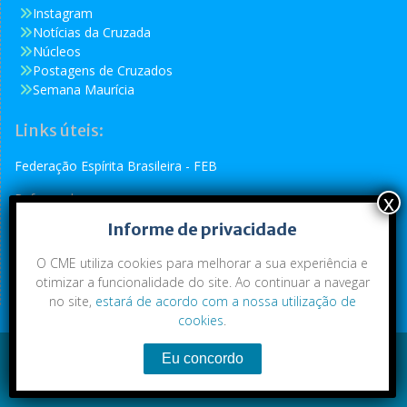
Instagram
Notícias da Cruzada
Núcleos
Postagens de Cruzados
Semana Maurícia
Links úteis:
Federação Espírita Brasileira - FEB
Reformador
Informe de privacidade
Conselho Espírita Internacional - CEI
O CME utiliza cookies para melhorar a sua experiência e
otimizar a funcionalidade do site. Ao continuar a navegar
no site,
estará de acordo com a nossa utilização de
cookies
.
Conteúdo exclusivo da CME. Todos os direitos reservados.
Copyright © 2021
|
CME