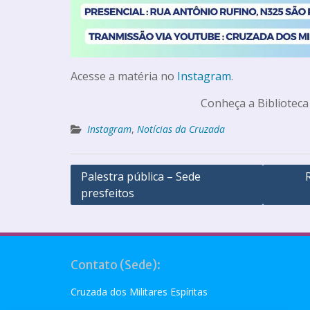
Acesse a matéria no
Instagram
.
Conheça a Biblioteca
Instagram
,
Notícias da Cruzada
Palestra pública – Sede
presfeitos
Contato (Sede):
Cruzada dos Militares Espíritas