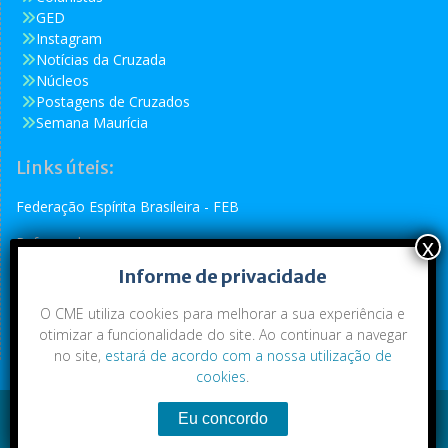
GED
Instagram
Notícias da Cruzada
Núcleos
Postagens de Cruzados
Semana Maurícia
Links úteis:
Federação Espírita Brasileira - FEB
Reformador
Informe de privacidade
Conselho Espírita Internacional - CEI
O CME utiliza cookies para melhorar a sua experiência e
otimizar a funcionalidade do site. Ao continuar a navegar
no site,
estará de acordo com a nossa utilização de
cookies
.
Conteúdo exclusivo da CME. Todos os direitos reservados.
Copyright © 2021
|
CME