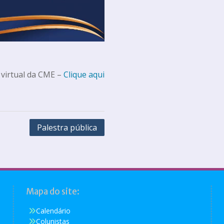
 virtual da CME –
Clique aqui
Palestra pública
Mapa do site:
Calendário
Colunistas