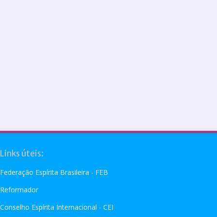
Links úteis:
Federação Espírita Brasileira - FEB
Reformador
Conselho Espírita Internacional - CEI