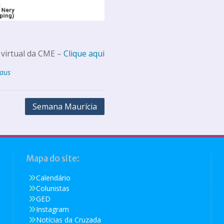
 virtual da CME –
Clique aqui
aus
Semana Maurícia
Mapa do site:
Calendário
Colunistas
GED
Instagram
Notícias da Cruzada