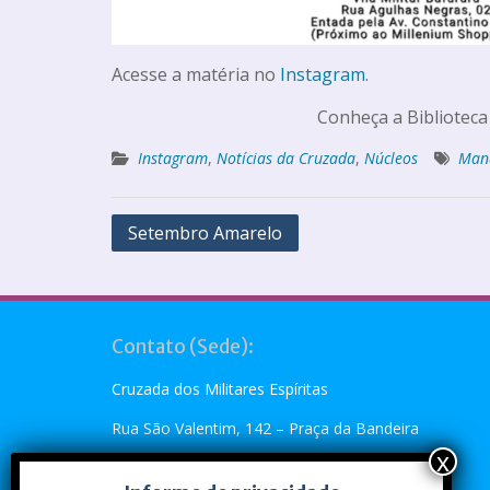
Acesse a matéria no
Instagram
.
Conheça a Biblioteca
Instagram
,
Notícias da Cruzada
,
Núcleos
Man
Setembro Amarelo
Contato (Sede):
Cruzada dos Militares Espíritas
Rua São Valentim, 142 – Praça da Bandeira
Rio de Janeiro, RJ – CEP: 20.260-110