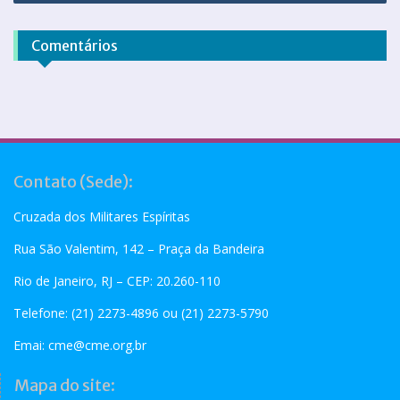
Comentários
Contato (Sede):
Cruzada dos Militares Espíritas
Rua São Valentim, 142 – Praça da Bandeira
Rio de Janeiro, RJ – CEP: 20.260-110
Telefone: (21) 2273-4896 ou (21) 2273-5790
Emai:
cme@cme.org.br
Mapa do site: