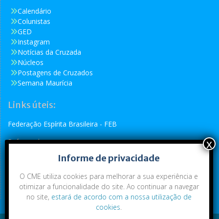
Calendário
Colunistas
GED
Instagram
Notícias da Cruzada
Núcleos
Postagens de Cruzados
Semana Maurícia
Links úteis:
Federação Espírita Brasileira - FEB
Reformador
Informe de privacidade
Conselho Espírita Internacional - CEI
O CME utiliza cookies para melhorar a sua experiência e
otimizar a funcionalidade do site. Ao continuar a navegar
no site,
estará de acordo com a nossa utilização de
cookies
.