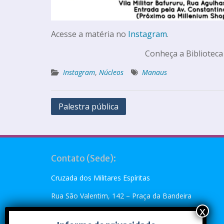
Acesse a matéria no
Instagram
.
Conheça a Biblioteca
Instagram
,
Núcleos
Manaus
Palestra pública
Contato (Sede):
Cruzada dos Militares Espíritas
Rua São Valentim, 142 – Praça da Bandeira
Rio de Janeiro, RJ – CEP: 20.260-110