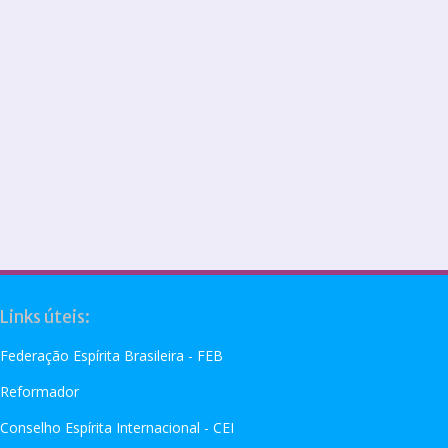
Links úteis:
Federação Espírita Brasileira - FEB
Reformador
Conselho Espírita Internacional - CEI