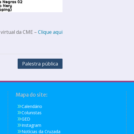
 virtual da CME –
Clique aqui
Palestra pública
Mapa do site:
Calendário
Colunistas
GED
Instagram
Notícias da Cruzada