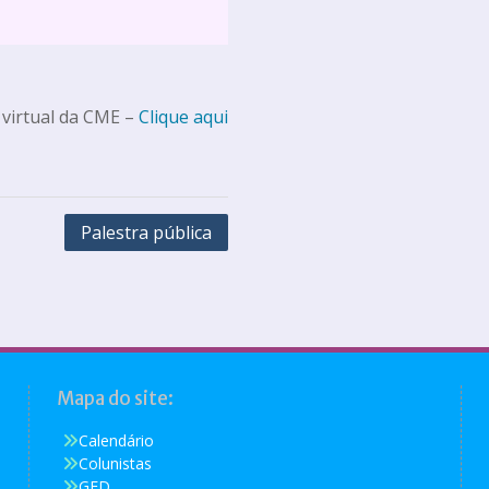
 virtual da CME –
Clique aqui
Palestra pública
Mapa do site:
Calendário
Colunistas
GED