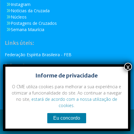
Instagram
Notícias da Cruzada
Núcleos
Postagens de Cruzados
Semana Maurícia
Links úteis:
Federação Espírita Brasileira - FEB
Reformador
Informe de privacidade
Conselho Espírita Internacional - CEI
O CME utiliza cookies para melhorar a sua experiência e
otimizar a funcionalidade do site. Ao continuar a navegar
no site,
estará de acordo com a nossa utilização de
cookies
.
Conteúdo exclusivo da CME. Todos os direitos reservados.
Copyright © 2021
|
CME