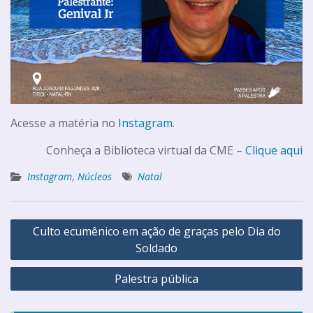
Acesse a matéria no
Instagram
.
Conheça a Biblioteca virtual da CME –
Clique aqui
Instagram
,
Núcleos
Natal
Culto ecumênico em ação de graças pelo Dia do
Soldado
Palestra pública