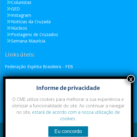
Colunistas
GED
Instagram
Notícias da Cruzada
Núcleos
Postagens de Cruzados
Semana Maurícia
Links úteis:
Federação Espírita Brasileira - FEB
Reformador
Informe de privacidade
Conselho Espírita Internacional - CEI
O CME utiliza cookies para melhorar a sua experiência e
otimizar a funcionalidade do site. Ao continuar a navegar
no site,
estará de acordo com a nossa utilização de
cookies
.
Conteúdo exclusivo da CME. Todos os direitos reservados.