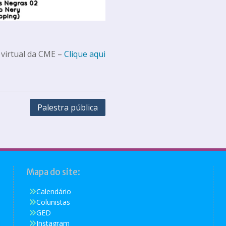
 virtual da CME –
Clique aqui
Palestra pública
Mapa do site:
Calendário
Colunistas
GED
Instagram