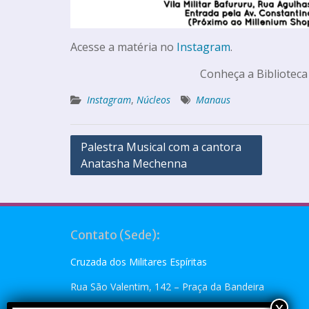
Acesse a matéria no
Instagram
.
Conheça a Biblioteca
Instagram
,
Núcleos
Manaus
Palestra Musical com a cantora
Anatasha Mechenna
Contato (Sede):
Cruzada dos Militares Espíritas
Rua São Valentim, 142 – Praça da Bandeira