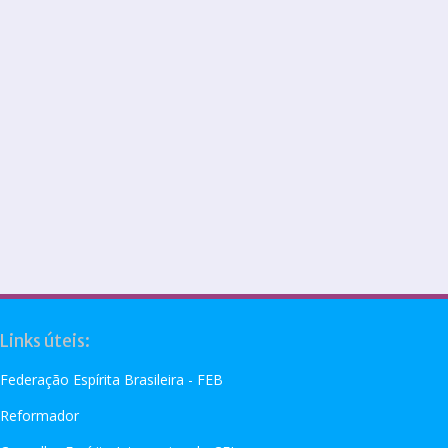
Links úteis:
Federação Espírita Brasileira - FEB
Reformador