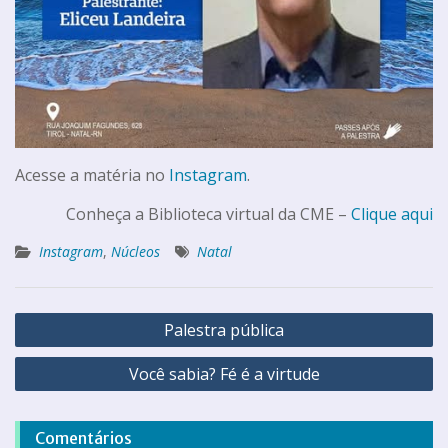
Acesse a matéria no
Instagram
.
Conheça a Biblioteca virtual da CME –
Clique aqui
Instagram
,
Núcleos
Natal
Palestra pública
Você sabia? Fé é a virtude
Comentários