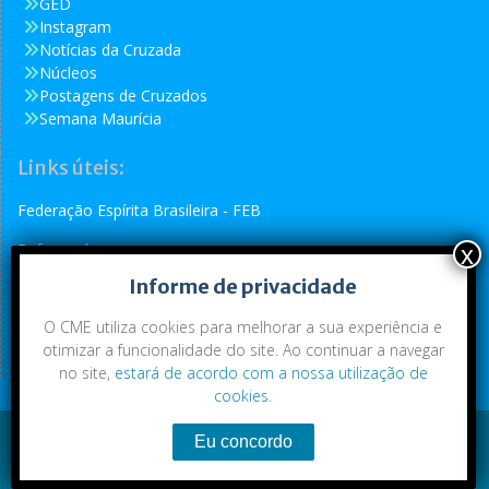
GED
Instagram
Notícias da Cruzada
Núcleos
Postagens de Cruzados
Semana Maurícia
Links úteis:
Federação Espírita Brasileira - FEB
Reformador
Informe de privacidade
Conselho Espírita Internacional - CEI
O CME utiliza cookies para melhorar a sua experiência e
otimizar a funcionalidade do site. Ao continuar a navegar
no site,
estará de acordo com a nossa utilização de
cookies
.
Conteúdo exclusivo da CME. Todos os direitos reservados.
Copyright © 2021
|
CME