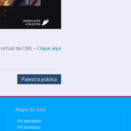
 virtual da CME –
Clique aqui
Palestra pública
Mapa do site:
Calendário
Colunistas