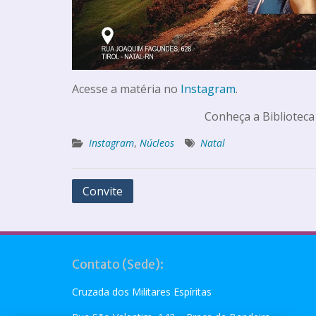
Acesse a matéria no
Instagram
.
Conheça a Biblioteca
Instagram
,
Núcleos
Natal
Convite
Contato (Sede):
Cruzada dos Militares Espíritas