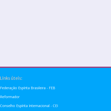
Links úteis:
Federação Espírita Brasileira - FEB
Reformador
Conselho Espírita Internacional - CEI