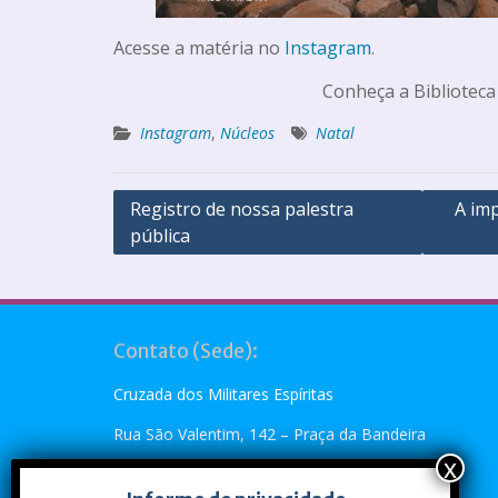
Acesse a matéria no
Instagram
.
Conheça a Biblioteca
Instagram
,
Núcleos
Natal
Registro de nossa palestra
A im
pública
Contato (Sede):
Cruzada dos Militares Espíritas
Rua São Valentim, 142 – Praça da Bandeira
Rio de Janeiro, RJ – CEP: 20.260-110