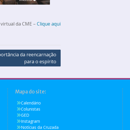
 virtual da CME –
Clique aqui
portância da reencarnação
para o espírito
Mapa do site:
Calendário
Colunistas
GED
Instagram
Notícias da Cruzada