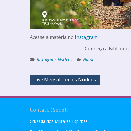
Acesse a matéria no
Instagram
.
Conheça a Biblioteca
Instagram
,
Núcleos
Natal
Live Mensal com os Núcleos
Contato (Sede):
Cruzada dos Militares Espíritas