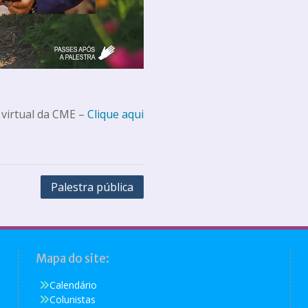
 virtual da CME –
Clique aqui
Palestra pública
Mapa do site:
Calendário
Colunistas