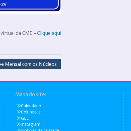
 virtual da CME –
Clique aqui
ve Mensal com os Núcleos
Mapa do site:
Calendário
Colunistas
GED
Instagram
Notícias da Cruzada