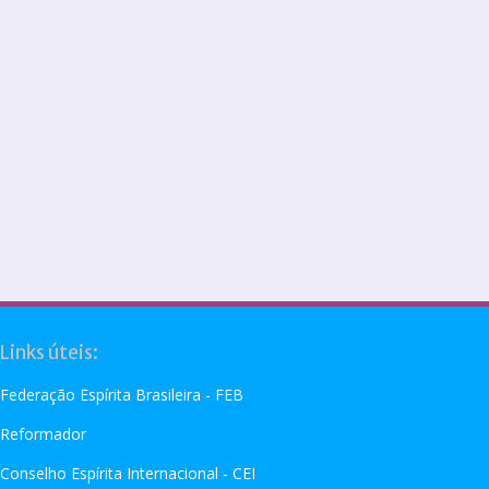
Links úteis:
Federação Espírita Brasileira - FEB
Reformador
Conselho Espírita Internacional - CEI