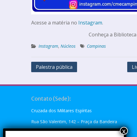
Acesse a matéria no
Instagram
.
Conheça a Biblioteca
Instagram
,
Núcleos
Campinas
Palestra pública
Li
Contato (Sede):
Cruzada dos Militares Espíritas
Rua São Valentim, 142 – Praça da Bandeira
Rio de Janeiro, RJ – CEP: 20.260-110