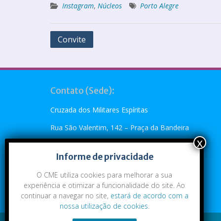
Instagram
,
Núcleos
Porto Alegre
Convite
Contato (Sede):
Cruzada dos Militares Espíritas
Rua São Valentim, 142 – Praça da Bandeira
Rio de Janeiro, RJ – CEP: 20.260-110
Informe de privacidade
Telefone: (21) 2273-4896 ou (21) 2273-5790
O CME utiliza cookies para melhorar a sua
Emai:
cme@cme.org.br
experiência e otimizar a funcionalidade do site. Ao
continuar a navegar no site,
estará de acordo com a
nossa utilização de cookies
.