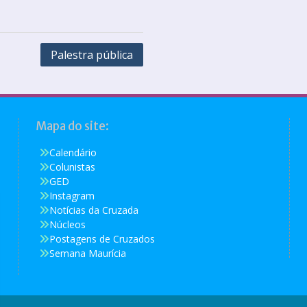
Palestra pública
Mapa do site:
Calendário
Colunistas
GED
Instagram
Notícias da Cruzada
Núcleos
Postagens de Cruzados
Semana Maurícia