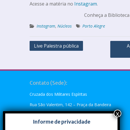
Acesse a matéria no
Instagram
.
Conheça a Biblioteca
Instagram
,
Núcleos
Porto Alegre
Live Palestra pública
A
Contato (Sede):
Cruzada dos Militares Espíritas
Rua São Valentim, 142 – Praça da Bandeira
Rio de Janeiro, RJ – CEP: 20.260-110
Informe de privacidade
Telefone: (21) 2273-4896 ou (21) 2273-5790