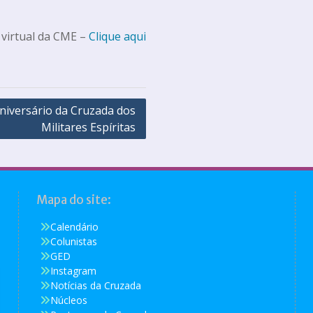
 virtual da CME –
Clique aqui
niversário da Cruzada dos
Militares Espíritas
Mapa do site:
Calendário
Colunistas
GED
Instagram
Notícias da Cruzada
Núcleos