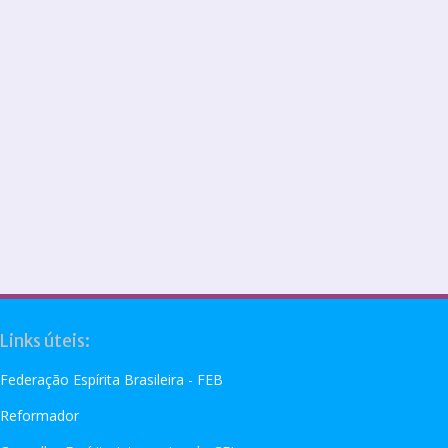
Links úteis:
Federação Espírita Brasileira - FEB
Reformador