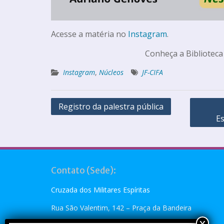
Acesse a matéria no
Instagram
.
Conheça a Biblioteca
Instagram
,
Núcleos
JF-CIFA
Registro da palestra pública
Es
Contato (Sede):
Cruzada dos Militares Espíritas
Rua São Valentim, 142 – Praça da Bandeira