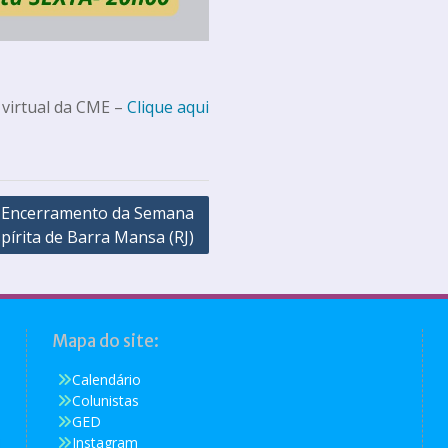
 virtual da CME –
Clique aqui
Encerramento da Semana
pírita de Barra Mansa (RJ)
Mapa do site:
Calendário
Colunistas
GED
Instagram