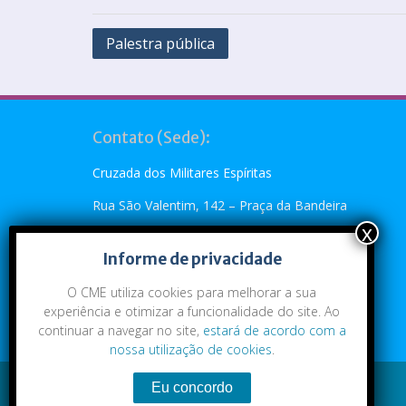
Palestra pública
Contato (Sede):
Cruzada dos Militares Espíritas
Rua São Valentim, 142 – Praça da Bandeira
Rio de Janeiro, RJ – CEP: 20.260-110
Informe de privacidade
Telefone: (21) 2273-4896 ou (21) 2273-5790
O CME utiliza cookies para melhorar a sua
Emai:
cme@cme.org.br
experiência e otimizar a funcionalidade do site. Ao
continuar a navegar no site,
estará de acordo com a
nossa utilização de cookies
.