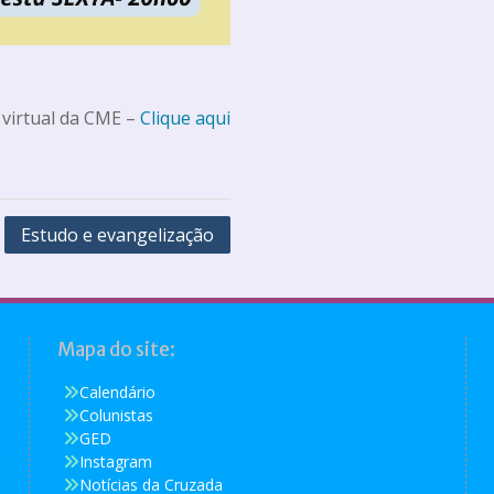
 virtual da CME –
Clique aqui
Estudo e evangelização
Mapa do site:
Calendário
Colunistas
GED
Instagram
Notícias da Cruzada