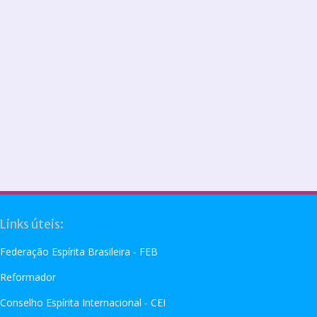
Links úteis:
Federação Espírita Brasileira - FEB
Reformador
Conselho Espírita Internacional - CEI