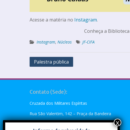
Acesse a matéria no
Instagram
.
Conheça a Biblioteca
Instagram
,
Núcleos
JF-CIFA
Palestra pública
Contato (Sede):
Cruzada dos Militares Espíritas
Rua São Valentim, 142 – Praça da Bandeira
Rio de Janeiro, RJ – CEP: 20.260-110