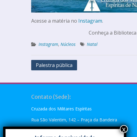
Acesse a matéria no
Instagram
.
Conheça a Biblioteca
Instagram
,
Núcleos
Natal
Palestra pública
Contato (Sede):
Cruzada dos Militares Espíritas
Rua São Valentim, 142 – Praça da Bandeira
Rio de Janeiro, RJ – CEP: 20.260-110