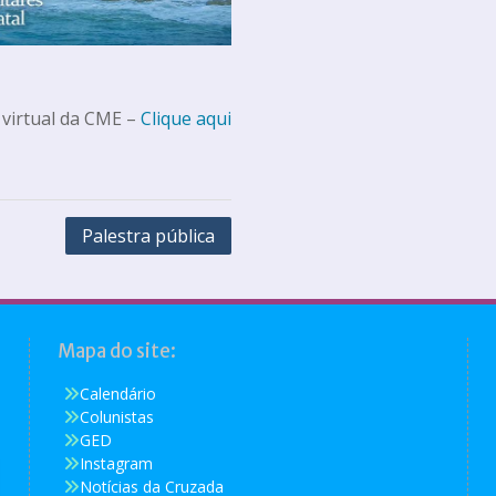
 virtual da CME –
Clique aqui
Palestra pública
Mapa do site:
Calendário
Colunistas
GED
Instagram
Notícias da Cruzada