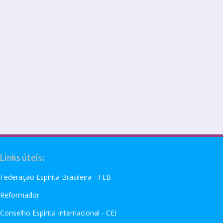
Links úteis:
Federação Espírita Brasileira - FEB
Reformador
Conselho Espírita Internacional - CEI