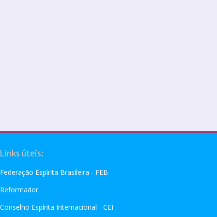
Links úteis:
Federação Espírita Brasileira - FEB
Reformador
Conselho Espírita Internacional - CEI