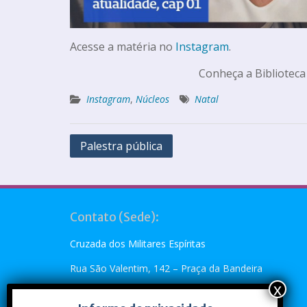
Acesse a matéria no
Instagram
.
Conheça a Biblioteca
Instagram
,
Núcleos
Natal
Palestra pública
Contato (Sede):
Cruzada dos Militares Espíritas
Rua São Valentim, 142 – Praça da Bandeira
Rio de Janeiro, RJ – CEP: 20.260-110