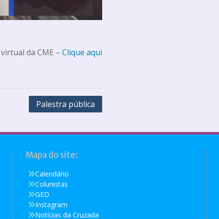
 virtual da CME –
Clique aqui
Palestra pública
Mapa do site:
Calendário
Colunistas
GED
Instagram
Notícias da Cruzada