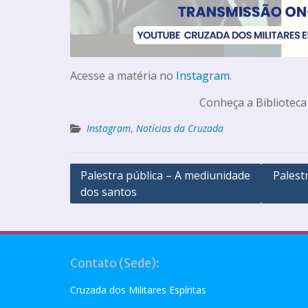
Acesse a matéria no
Instagram
.
Conheça a Biblioteca
Instagram
,
Notícias da Cruzada
Palestra pública – A mediunidade
Palest
dos santos
Contato (Sede):
Cruzada dos Militares Espíritas