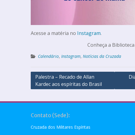
Acesse a matéria no
Instagram
.
Conheça a Biblioteca
Calendário
,
Instagram
,
Notícias da Cruzada
Palestra – Recado de Allan
Di
Kardec aos espíritas do Brasil
Contato (Sede):
Cruzada dos Militares Espíritas