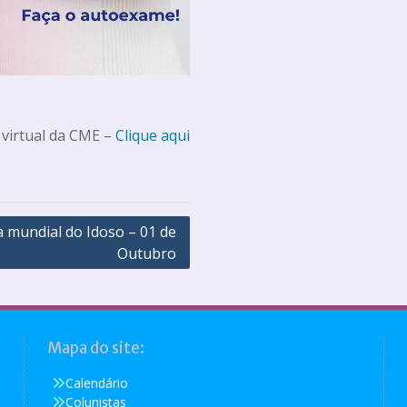
 virtual da CME –
Clique aqui
a mundial do Idoso – 01 de
Outubro
Mapa do site:
Calendário
Colunistas