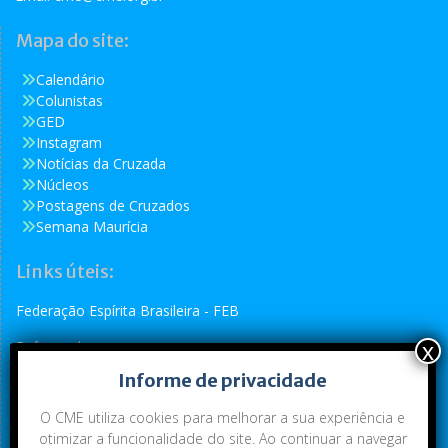
Mapa do site:
Calendário
Colunistas
GED
Instagram
Notícias da Cruzada
Núcleos
Postagens de Cruzados
Semana Maurícia
Links úteis:
Federação Espírita Brasileira - FEB
Reformador
Informe de privacidade
Conselho Espírita Internacional - CEI
O CME utiliza cookies para melhorar a sua experiência e
otimizar a funcionalidade do site. Ao continuar a navegar