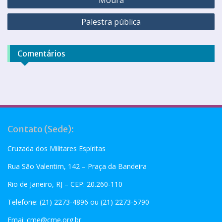
Moura
Palestra pública
Comentários
Contato (Sede):
Cruzada dos Militares Espíritas
Rua São Valentim, 142 – Praça da Bandeira
Rio de Janeiro, RJ – CEP: 20.260-110
Telefone: (21) 2273-4896 ou (21) 2273-5790
Emai:
cme@cme.org.br