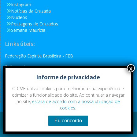
Instagram
Notícias da Cruzada
Núcleos
Postagens de Cruzados
Semana Maurícia
Links úteis:
Federação Espírita Brasileira - FEB
Reformador
Informe de privacidade
Conselho Espírita Internacional - CEI
O CME utiliza cookies para melhorar a sua experiência e
otimizar a funcionalidade do site. Ao continuar a navegar
no site,
estará de acordo com a nossa utilização de
cookies
.
Conteúdo exclusivo da CME. Todos os direitos reservados.
Copyright © 2021
|
CME