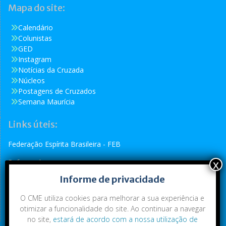
Mapa do site:
Calendário
Colunistas
GED
Instagram
Notícias da Cruzada
Núcleos
Postagens de Cruzados
Semana Maurícia
Links úteis:
Federação Espírita Brasileira - FEB
Reformador
Informe de privacidade
Conselho Espírita Internacional - CEI
O CME utiliza cookies para melhorar a sua experiência e
otimizar a funcionalidade do site. Ao continuar a navegar
no site,
estará de acordo com a nossa utilização de