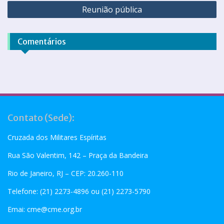
Reunião pública
Comentários
Contato (Sede):
Cruzada dos Militares Espíritas
Rua São Valentim, 142 – Praça da Bandeira
Rio de Janeiro, RJ – CEP: 20.260-110
Telefone: (21) 2273-4896 ou (21) 2273-5790
Emai:
cme@cme.org.br