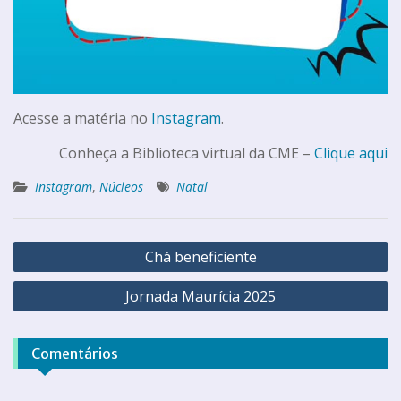
Acesse a matéria no
Instagram
.
Conheça a Biblioteca virtual da CME –
Clique aqui
Instagram
,
Núcleos
Natal
Chá beneficiente
Jornada Maurícia 2025
Comentários