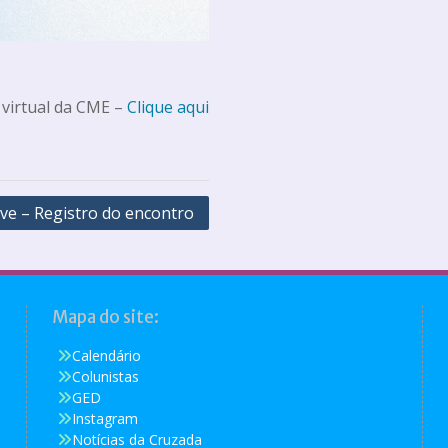
 virtual da CME –
Clique aqui
ive – Registro do encontro
Mapa do site:
Calendário
Colunistas
GED
Instagram
Notícias da Cruzada