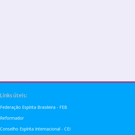
Links úteis:
Federação Espírita Brasileira - FEB
Reformador
Conselho Espírita Internacional - CEI