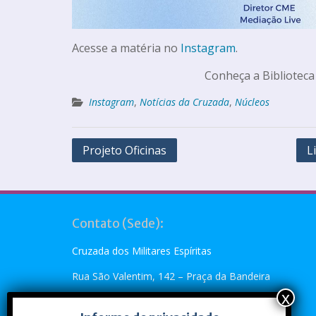
Acesse a matéria no
Instagram
.
Conheça a Biblioteca
Instagram
,
Notícias da Cruzada
,
Núcleos
Projeto Oficinas
L
Contato (Sede):
Cruzada dos Militares Espíritas
Rua São Valentim, 142 – Praça da Bandeira
Rio de Janeiro, RJ – CEP: 20.260-110