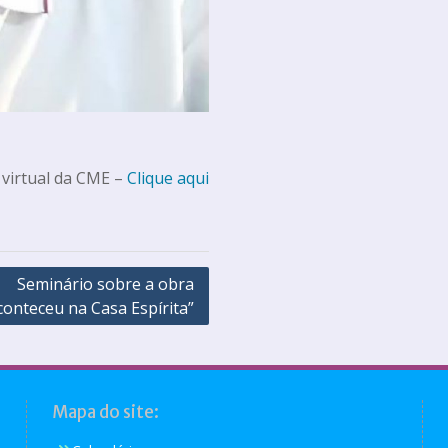
 virtual da CME –
Clique aqui
Seminário sobre a obra
conteceu na Casa Espírita”
Mapa do site: