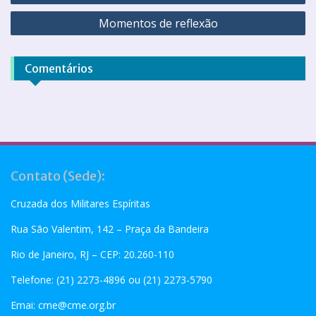
Momentos de reflexão
Comentários
Contato (Sede):
Cruzada dos Militares Espíritas
Rua São Valentim, 142 – Praça da Bandeira
Rio de Janeiro, RJ – CEP: 20.260-110
Telefone: (21) 2273-4896 ou (21) 2273-5790
Emai:
cme@cme.org.br