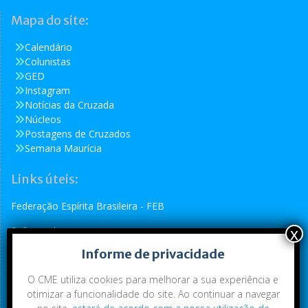
Mapa do site:
Calendário
Colunistas
GED
Instagram
Notícias da Cruzada
Núcleos
Postagens de Cruzados
Semana Maurícia
Links úteis:
Federação Espírita Brasileira - FEB
Reformador
Informe de privacidade
Conselho Espírita Internacional - CEI
O CME utiliza cookies para melhorar a sua experiência e
otimizar a funcionalidade do site. Ao continuar a navegar