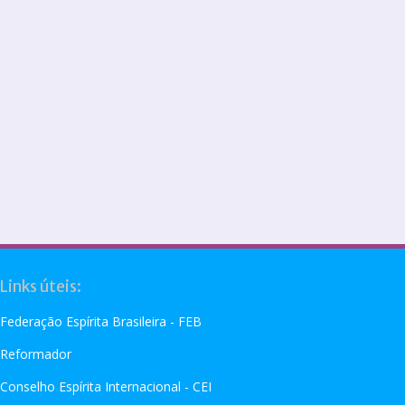
Links úteis:
Federação Espírita Brasileira - FEB
Reformador
Conselho Espírita Internacional - CEI