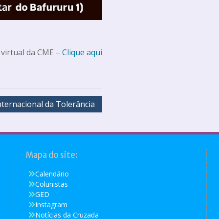
 virtual da CME –
Clique aqui
nternacional da Tolerância
Mapa do site:
Calendário
Colunistas
GED
Instagram
Notícias da Cruzada