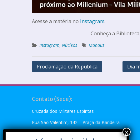
Acesse a matéria no
Instagram
.
Conheça a Biblioteca
Instagram
,
Núcleos
Manaus
Proclamação da República
Dia I
Contato (Sede):
Cruzada dos Militares Espíritas
Rua São Valentim, 142 – Praça da Bandeira
Rio de Janeiro, RJ – CEP: 20.260-110