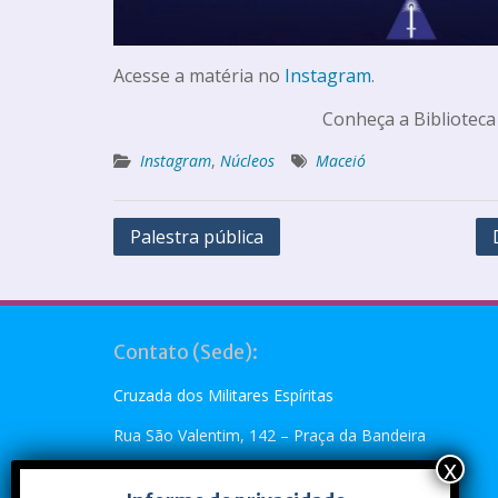
Acesse a matéria no
Instagram
.
Conheça a Biblioteca
Instagram
,
Núcleos
Maceió
Palestra pública
Contato (Sede):
Cruzada dos Militares Espíritas
Rua São Valentim, 142 – Praça da Bandeira
Rio de Janeiro, RJ – CEP: 20.260-110