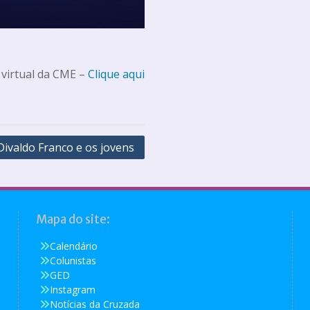
 virtual da CME –
Clique aqui
Divaldo Franco e os jovens
Mapa do site:
Calendário
Colunistas
GED
Instagram
Notícias da Cruzada