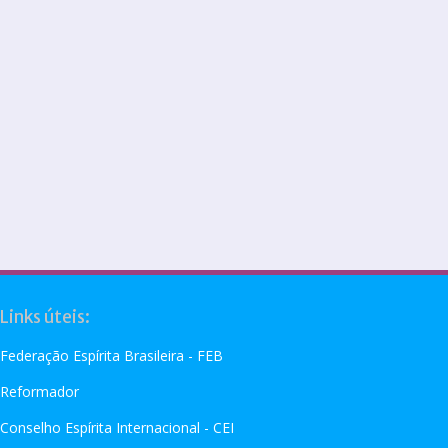
Links úteis:
Federação Espírita Brasileira - FEB
Reformador
Conselho Espírita Internacional - CEI