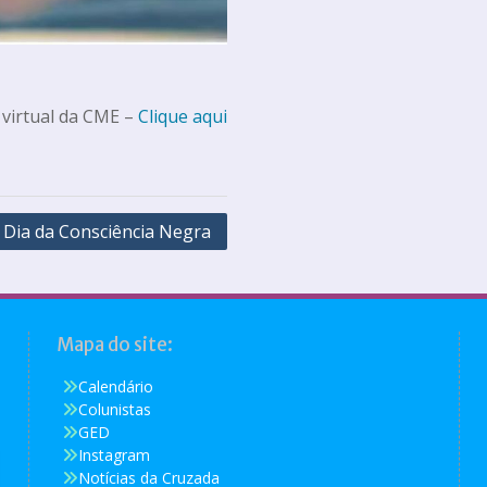
 virtual da CME –
Clique aqui
Dia da Consciência Negra
Mapa do site:
Calendário
Colunistas
GED
Instagram
Notícias da Cruzada