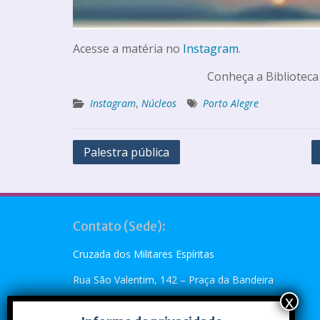
Acesse a matéria no
Instagram
.
Conheça a Biblioteca
Instagram
,
Núcleos
Porto Alegre
Palestra pública
Contato (Sede):
Cruzada dos Militares Espíritas
Rua São Valentim, 142 – Praça da Bandeira
Rio de Janeiro, RJ – CEP: 20.260-110