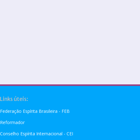
Links úteis:
Federação Espírita Brasileira - FEB
Reformador
Conselho Espírita Internacional - CEI