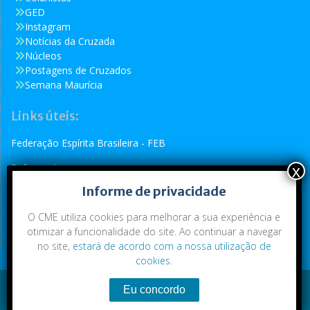
GED
Instagram
Notícias da Cruzada
Núcleos
Postagens de Cruzados
Semana Maurícia
Links úteis:
Federação Espírita Brasileira - FEB
Reformador
Informe de privacidade
Conselho Espírita Internacional - CEI
O CME utiliza cookies para melhorar a sua experiência e
otimizar a funcionalidade do site. Ao continuar a navegar
no site,
estará de acordo com a nossa utilização de
cookies
.
Conteúdo exclusivo da CME. Todos os direitos reservados.
Copyright © 2021
|
CME