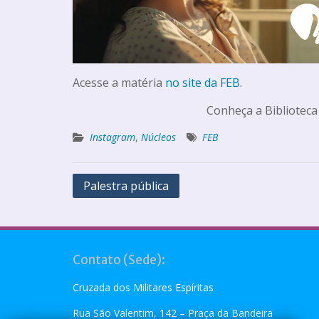
Acesse a matéria
no site da FEB
.
Conheça a Biblioteca
Instagram
,
Núcleos
FEB
Palestra pública
Contato (Sede):
Cruzada dos Militares Espíritas
Rua São Valentim, 142 – Praça da Bandeira