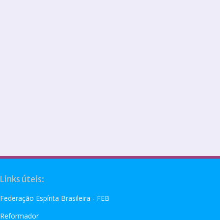
Links úteis:
Federação Espírita Brasileira - FEB
Reformador