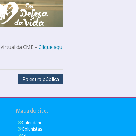
 virtual da CME –
Clique aqui
Palestra pública
Mapa do site:
Calendário
Colunistas
GED