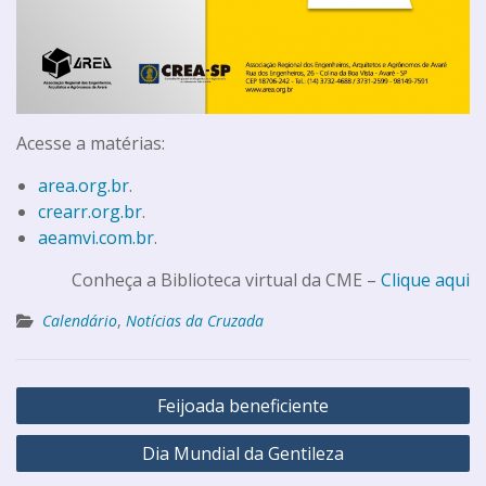
Acesse a matérias:
area.org.br
.
crearr.org.br
.
aeamvi.com.br
.
Conheça a Biblioteca virtual da CME –
Clique aqui
Calendário
,
Notícias da Cruzada
Feijoada beneficiente
Dia Mundial da Gentileza