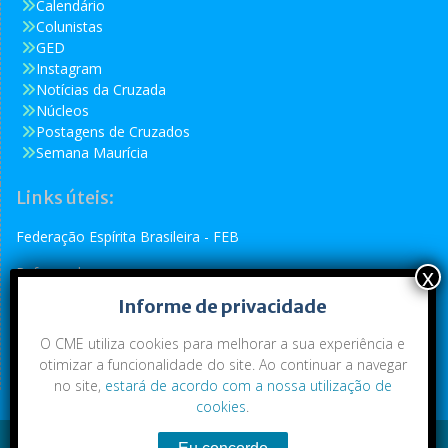
Calendário
Colunistas
GED
Instagram
Notícias da Cruzada
Núcleos
Postagens de Cruzados
Semana Maurícia
Links úteis:
Federação Espírita Brasileira - FEB
Reformador
Informe de privacidade
Conselho Espírita Internacional - CEI
O CME utiliza cookies para melhorar a sua experiência e
otimizar a funcionalidade do site. Ao continuar a navegar
no site,
estará de acordo com a nossa utilização de
cookies
.