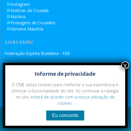
Instagram
Notícias da Cruzada
Núcleos
Postagens de Cruzados
Semana Maurícia
Links úteis:
Federação Espírita Brasileira - FEB
Reformador
Informe de privacidade
Conselho Espírita Internacional - CEI
O CME utiliza cookies para melhorar a sua experiência e
otimizar a funcionalidade do site. Ao continuar a navegar
no site,
estará de acordo com a nossa utilização de
cookies
.
Conteúdo exclusivo da CME. Todos os direitos reservados.
Copyright © 2021
|
CME