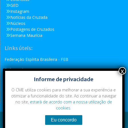
GED
Instagram
Notícias da Cruzada
Núcleos
Postagens de Cruzados
Semana Maurícia
Links úteis:
Federação Espírita Brasileira - FEB
Reformador
Informe de privacidade
Conselho Espírita Internacional - CEI
O CME utiliza cookies para melhorar a sua experiência e
otimizar a funcionalidade do site. Ao continuar a navegar
no site,
estará de acordo com a nossa utilização de
cookies
.
Conteúdo exclusivo da CME. Todos os direitos reservados.
Copyright © 2021
|
CME