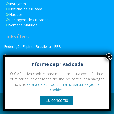
Instagram
Notícias da Cruzada
Núcleos
Postagens de Cruzados
Semana Maurícia
Links úteis:
Federação Espírita Brasileira - FEB
Reformador
Informe de privacidade
Conselho Espírita Internacional - CEI
O CME utiliza cookies para melhorar a sua experiência e
otimizar a funcionalidade do site. Ao continuar a navegar
no site,
estará de acordo com a nossa utilização de
cookies
.
Conteúdo exclusivo da CME. Todos os direitos reservados.
Copyright © 2021
|
CME