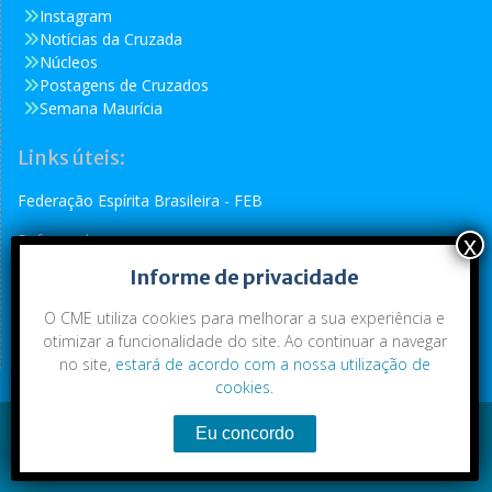
Instagram
Notícias da Cruzada
Núcleos
Postagens de Cruzados
Semana Maurícia
Links úteis:
Federação Espírita Brasileira - FEB
Reformador
Informe de privacidade
Conselho Espírita Internacional - CEI
O CME utiliza cookies para melhorar a sua experiência e
otimizar a funcionalidade do site. Ao continuar a navegar
no site,
estará de acordo com a nossa utilização de
cookies
.
Conteúdo exclusivo da CME. Todos os direitos reservados.
Copyright © 2021
|
CME