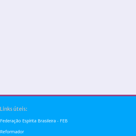
Links úteis:
Federação Espírita Brasileira - FEB
Reformador