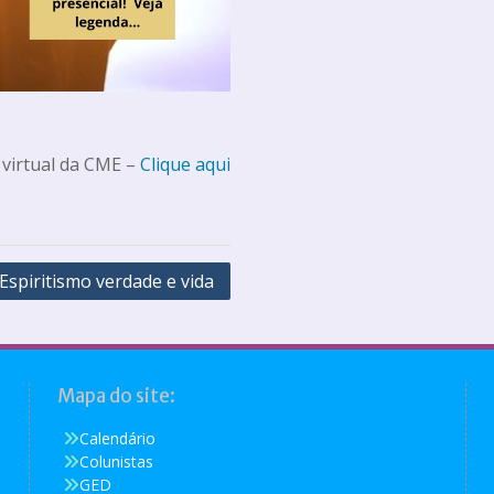
 virtual da CME –
Clique aqui
Espiritismo verdade e vida
Mapa do site:
Calendário
Colunistas
GED