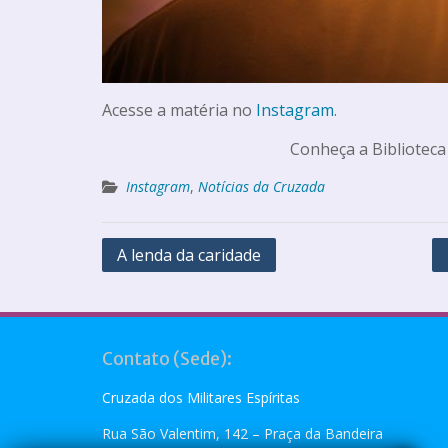
Acesse a matéria no
Instagram
.
Conheça a Biblioteca
Instagram
,
Notícias da Cruzada
A lenda da caridade
Contato (Sede):
Cruzada dos Militares Espíritas
Rua São Valentim, 142 – Praça da Bandeira