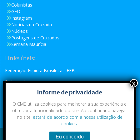
Colunistas
GED
Instagram
Notícias da Cruzada
Núcleos
Postagens de Cruzados
Semana Maurícia
Links úteis:
Federação Espírita Brasileira - FEB
Reformador
Informe de privacidade
Conselho Espírita Internacional - CEI
O CME utiliza cookies para melhorar a sua experiência e
otimizar a funcionalidade do site. Ao continuar a navegar
no site,
estará de acordo com a nossa utilização de
cookies
.
Conteúdo exclusivo da CME. Todos os direitos reservados.