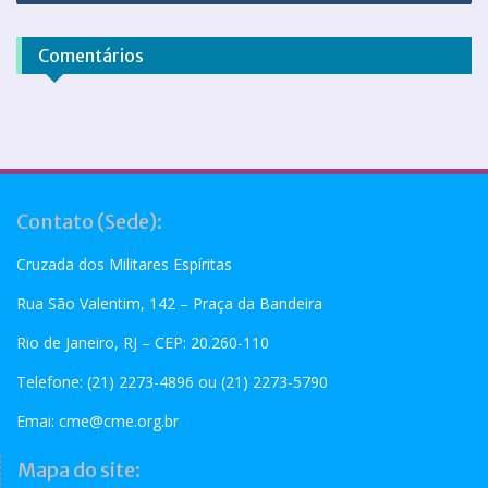
Comentários
Contato (Sede):
Cruzada dos Militares Espíritas
Rua São Valentim, 142 – Praça da Bandeira
Rio de Janeiro, RJ – CEP: 20.260-110
Telefone: (21) 2273-4896 ou (21) 2273-5790
Emai:
cme@cme.org.br
Mapa do site: