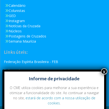
Calendário
Colunistas
GED
Instagram
Notícias da Cruzada
Núcleos
Postagens de Cruzados
Semana Maurícia
Links úteis:
Federação Espírita Brasileira - FEB
Reformador
Informe de privacidade
Conselho Espírita Internacional - CEI
O CME utiliza cookies para melhorar a sua experiência e
otimizar a funcionalidade do site. Ao continuar a navegar
no site,
estará de acordo com a nossa utilização de
cookies
.