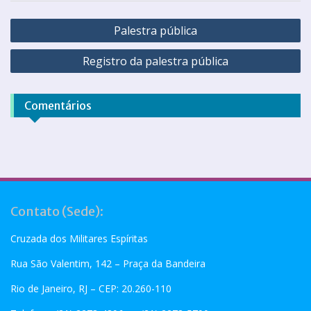
Palestra pública
Registro da palestra pública
Comentários
Contato (Sede):
Cruzada dos Militares Espíritas
Rua São Valentim, 142 – Praça da Bandeira
Rio de Janeiro, RJ – CEP: 20.260-110