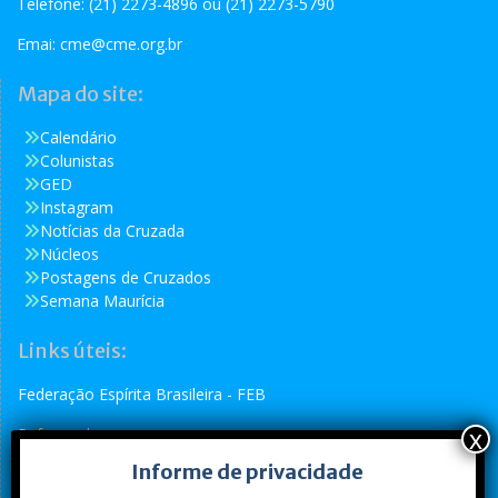
Telefone: (21) 2273-4896 ou (21) 2273-5790
Emai:
cme@cme.org.br
Mapa do site:
Calendário
Colunistas
GED
Instagram
Notícias da Cruzada
Núcleos
Postagens de Cruzados
Semana Maurícia
Links úteis:
Federação Espírita Brasileira - FEB
Reformador
Informe de privacidade
Conselho Espírita Internacional - CEI