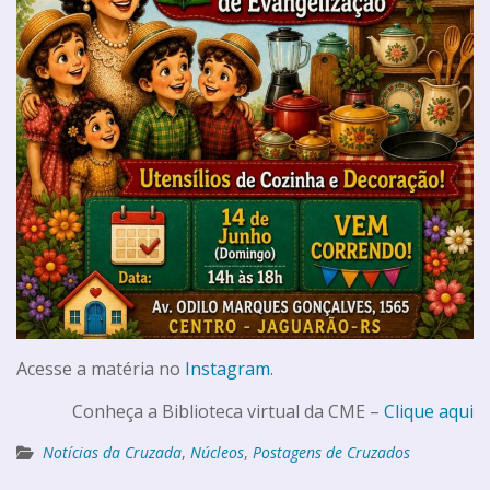
Acesse a matéria no
Instagram
.
Conheça a Biblioteca virtual da CME –
Clique aqui
Notícias da Cruzada
,
Núcleos
,
Postagens de Cruzados