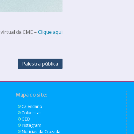
 virtual da CME –
Clique aqui
Palestra pública
Mapa do site:
Calendário
Colunistas
GED
Instagram
Notícias da Cruzada