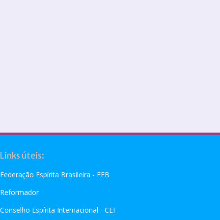
Links úteis:
Federação Espírita Brasileira - FEB
Reformador
Conselho Espírita Internacional - CEI