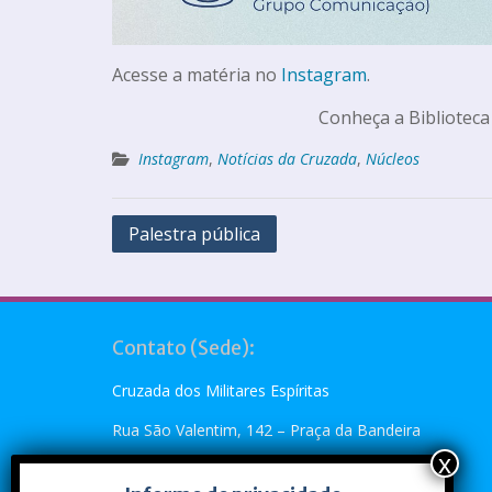
Acesse a matéria no
Instagram
.
Conheça a Biblioteca
Instagram
,
Notícias da Cruzada
,
Núcleos
Palestra pública
Contato (Sede):
Cruzada dos Militares Espíritas
Rua São Valentim, 142 – Praça da Bandeira
Rio de Janeiro, RJ – CEP: 20.260-110